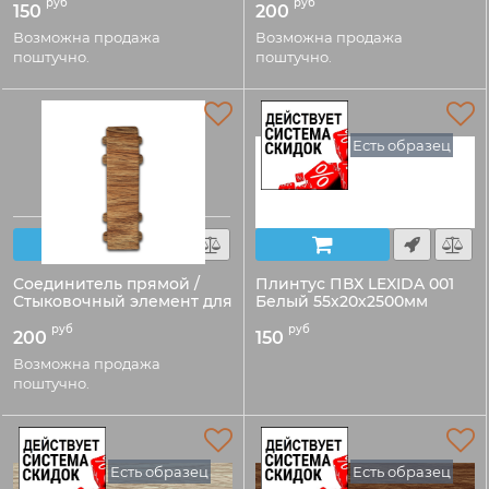
руб
руб
55мм
150
200
Код товара:
Код товара:
54141
Возможна продажа
Возможна продажа
54143
поштучно.
поштучно.
Есть образец
Соединитель прямой /
Плинтус ПВХ LEXIDA 001
Стыковочный элемент для
Белый 55х20х2500мм
плинтуса ПВХ LEXIDA
Код товара:
руб
руб
55мм
200
150
541001
Код товара:
Возможна продажа
54142
поштучно.
Есть образец
Есть образец