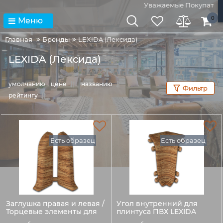
Уважаемые Покупатели! 
0
Меню
Главная
Бренды
LEXIDA (Лексида)
LEXIDA (Лексида)
умолчанию
цене
названию
Фильтр
рейтингу
Есть образец
Есть образец
Заглушка правая и левая /
Угол внутренний для
Торцевые элементы для
плинтуса ПВХ LEXIDA
плинтуса ПВХ LEXIDA
55мм