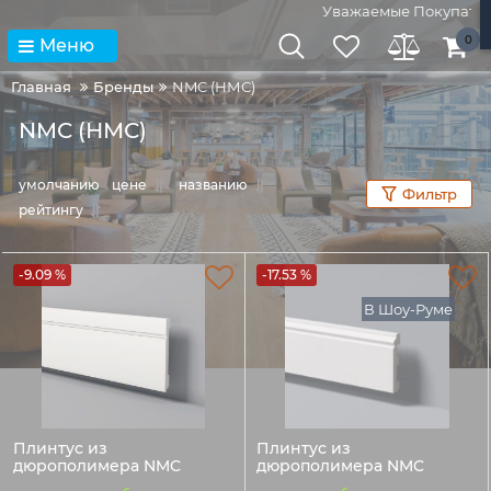
Уважаемые Покупатели!
0
Меню
Главная
Бренды
NMC (НМС)
NMC (НМС)
умолчанию
цене
названию
Фильтр
рейтингу
-9.09 %
-17.53 %
В Шоу-Руме
Плинтус из
Плинтус из
дюрополимера NMC
дюрополимера NMC
WALLSTYL FD20
WALLSTYL FL1