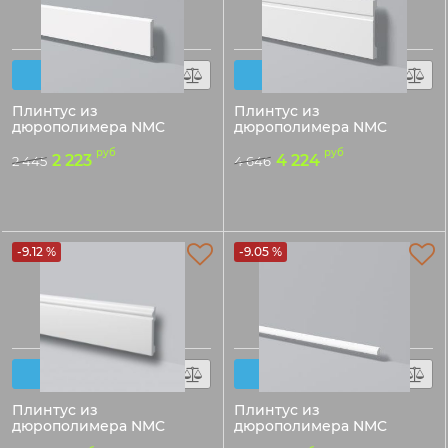
Плинтус из
Плинтус из
дюрополимера NMC
дюрополимера NMC
WALLSTYL FD1
WALLSTYL FD15
руб
руб
100х15х2000мм
150х18х2000мм
2 223
4 224
2 445
4 646
Код товара:
Код товара:
50442
50443
-9.12 %
-9.05 %
Плинтус из
Плинтус из
дюрополимера NMC
дюрополимера NMC
WALLSTYL FL2
WALLSTYL FL6