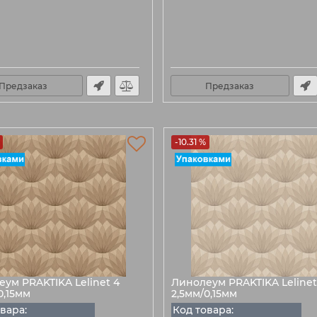
Предзаказ
Предзаказ
-10.31 %
ум PRAKTIKA Lelinet 4
Линолеум PRAKTIKA Lelinet
0,15мм
2,5мм/0,15мм
вара:
Код товара: