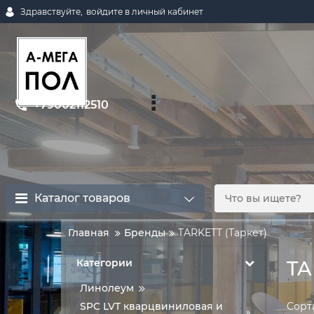
Здравствуйте,
войдите в личный кабинет
+79002112510
Каталог товаров
Главная
Бренды
TARKETT (Таркет)
Категории
TA
Линолеум
Сорт
SPC LVT кварцвиниловая и