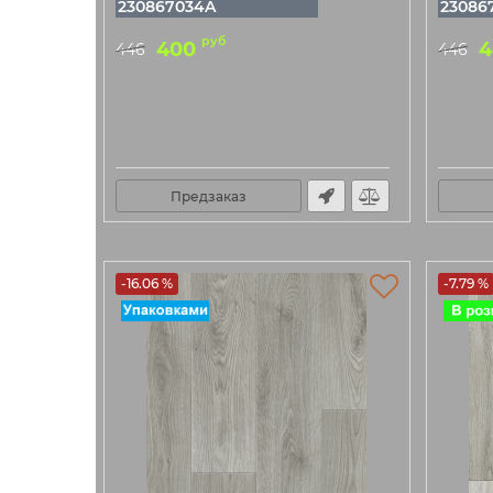
230867034A
23086
руб
400
4
446
446
Предзаказ
-16.06 %
-7.79 %