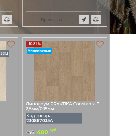
Предзаказ
-10.31 %
азец
Линолеум PRAKTIKA Constanta 3
2,5мм/0,15мм
Код товара:
230867035A
руб
400
446