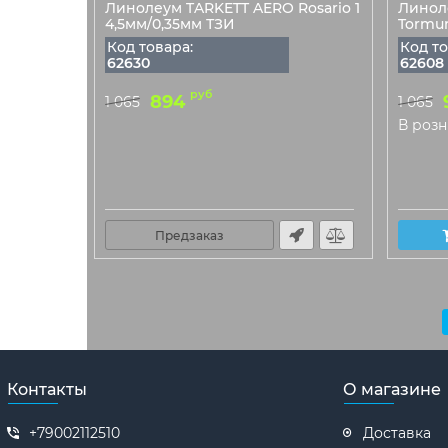
Линолеум TARKETT AERO Rosario 1
Линол
4,5мм/0,35мм ТЗИ
Tormun
Код товара:
Код то
62630
62608
руб
894
1 065
1 065
В розн
Предзаказ
Контакты
О магазине
+79002112510
Доставка