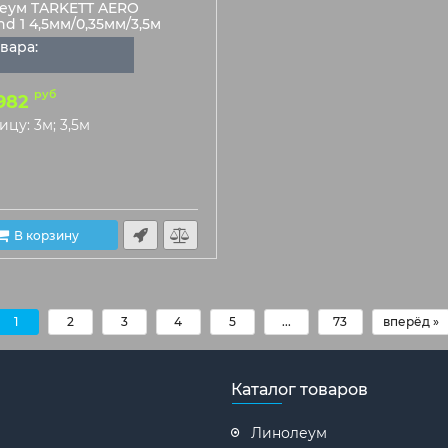
еум TARKETT AERO
d 1 4,5мм/0,35мм/3,5м
вара:
руб
982
ицу: 3м; 3,5м
В корзину
1
2
3
4
5
...
73
вперёд »
Каталог товаров
Линолеум