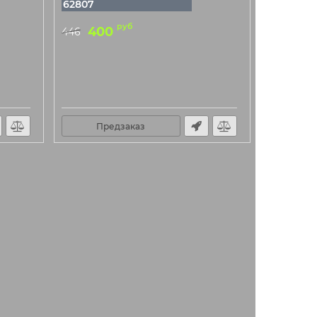
62807
руб
400
446
Предзаказ