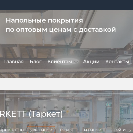
Напольные покрытия
по оптовым ценам с доставкой
Главная
Блог
Клиентам
Акции
Контакты
RKETT (Таркет)
ировать по:
умолчанию
цене
названию
рейтингу