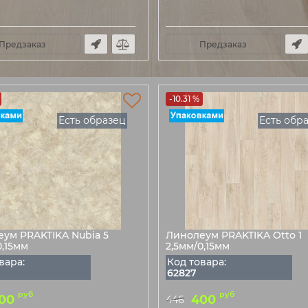
Предзаказ
Предзаказ
-10.31 %
Есть образец
Есть обр
ум PRAKTIKA Nubia 5
Линолеум PRAKTIKA Otto 1
0,15мм
2,5мм/0,15мм
вара:
Код товара:
62827
руб
руб
00
400
446