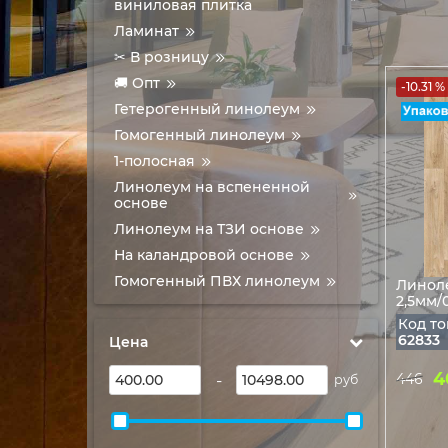
виниловая плитка
Ламинат
✂ В розницу
🚚 Опт
-10.31 %
Гетерогенный линолеум
Гомогенный линолеум
1-полосная
Линолеум на вспененной
основе
Линолеум на ТЗИ основе
На каландровой основе
Гомогенный ПВХ линолеум
Линоле
2,5мм/
Код то
62833
Цена
4
-
446
руб