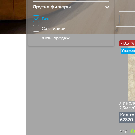
Другие фильтры
Все
Со скидкой
Хиты продаж
-10.31 %
Линоле
2,5мм/
Код то
62820
4
446