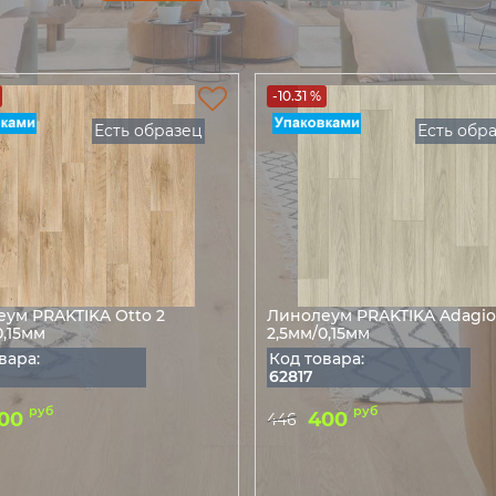
-10.31 %
Есть образец
Есть обр
ум PRAKTIKA Otto 2
Линолеум PRAKTIKA Adagio
0,15мм
2,5мм/0,15мм
вара:
Код товара:
62817
руб
руб
00
400
446