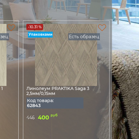
-10.31 %
азец
Есть образец
 1
Линолеум PRAKTIKA Saga 3
2,5мм/0,15мм
Код товара:
62843
руб
400
446