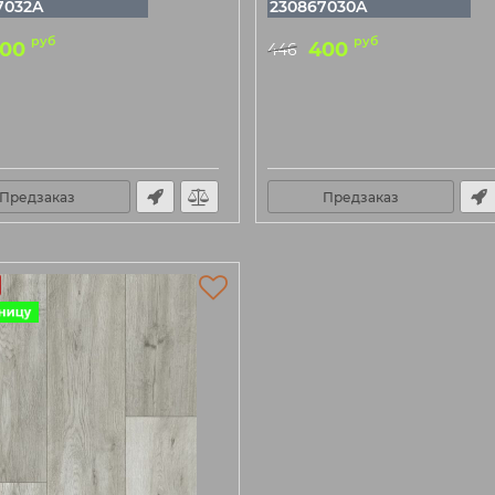
7032A
230867030A
руб
руб
00
400
446
Предзаказ
Предзаказ