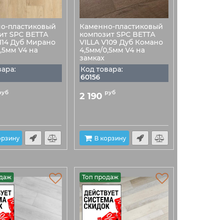
о-пластиковый
Каменно-пластиковый
ит SPC BETTA
композит SPC BETTA
V114 Дуб Мирано
VILLA V109 Дуб Комано
,5мм V4 на
4,5мм/0,5мм V4 на
замках
вара:
Код товара:
60156
руб
руб
2 190
орзину
В корзину
одаж
Топ продаж