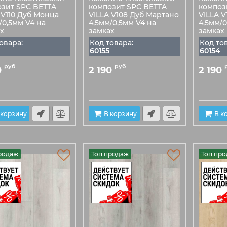
зит SPC BETTA
композит SPC BETTA
композ
 V110 Дуб Монца
VILLA V108 Дуб Мартано
VILLA V
/0,5мм V4 на
4,5мм/0,5мм V4 на
4,5мм/0
х
замках
замках
овара:
Код товара:
Код то
60155
60154
руб
руб
0
2 190
2 190
 корзину
В корзину
В к
родаж
Топ продаж
Топ пр