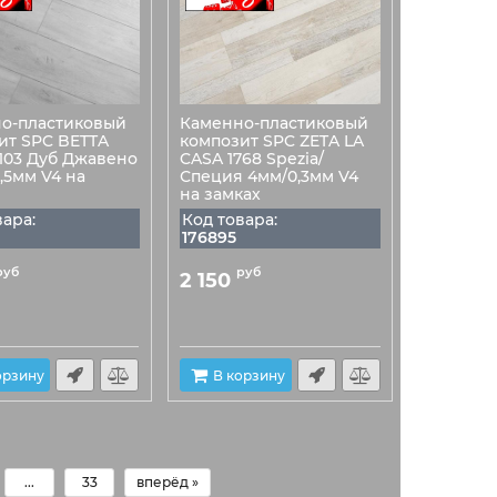
о-пластиковый
Каменно-пластиковый
ит SPC BETTA
композит SPC ZETA LA
V103 Дуб Джавено
CASA 1768 Spezia/
,5мм V4 на
Специя 4мм/0,3мм V4
на замках
вара:
Код товара:
176895
руб
руб
2 150
орзину
В корзину
...
33
вперёд »