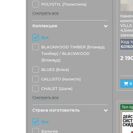
POLYSTYL (Полистиль)
Смотреть все
Каме
компо
VILLA
Коллекция
4,5мм
замка
Все
Код т
60160
BLACKWOOD TIMBER (Блэквуд
Тимбер) / BLACKWOOD
2 19
(Блэквуд)
BLUES (Блюз)
CALLISTO (Калисто)
В
CHALET (Шале)
Смотреть все
Топ п
Страна изготовитель
Все
Бельгия