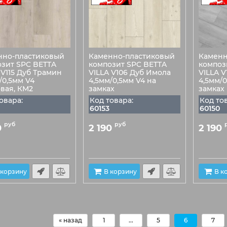
нно-пластиковый
Каменно-пластиковый
Каменн
зит SPC BETTA
композит SPC BETTA
композ
 V115 Дуб Трамин
VILLA V106 Дуб Имола
VILLA 
/0,5мм V4
4,5мм/0,5мм V4 на
4,5мм/0
вая, КМ2
замках
замках
овара:
Код товара:
Код то
60153
60150
руб
руб
0
2 190
2 190
 корзину
В корзину
В к
« назад
1
...
5
6
7