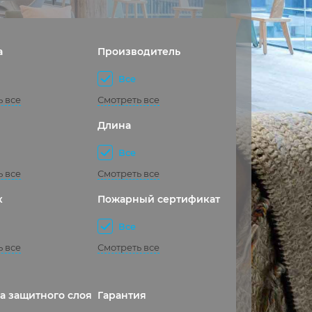
а
Производитель
Все
ь все
Смотреть все
Длина
Все
ь все
Смотреть все
к
Пожарный сертификат
Все
ь все
Смотреть все
а защитного слоя
Гарантия