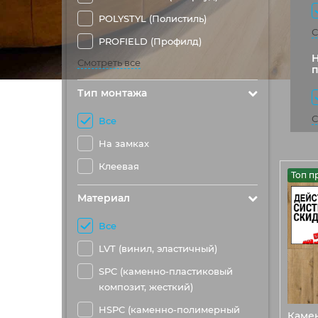
POLYSTYL (Полистиль)
С
PROFIELD (Профилд)
Н
Смотреть все
п
Тип монтажа
С
Все
На замках
Клеевая
Топ п
Материал
Все
LVT (винил, эластичный)
SPC (каменно-пластиковый
композит, жесткий)
HSPC (каменно-полимерный
Каме