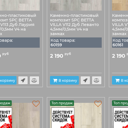
нно-пластиковый
Каменно-пластиковый
Каменн
зит SPC BETTA
композит SPC BETTA
композ
 V113 Дуб Лаурия
VILLA V112 Дуб Леванто
VILLA 
/0,5мм V4 на
4,5мм/0,5мм V4 на
4,5мм/0
х
замках
замках
овара:
Код товара:
Код то
60159
60161
руб
руб
0
2 190
2 190
 корзину
В корзину
В к
родаж
Топ продаж
Топ пр