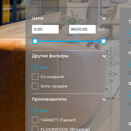
Цена
Т
-
руб
С
Другие фильтры
Все
С
Со скидкой
Хиты продаж
Производитель
С
Все
TARKETT (Таркет)
Ф
FLOORWOOD (Флорвуд)