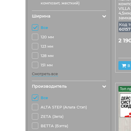
композит, жесткий)
компо
VILLA
4,5мм
Ширина
замка
Код т
Все
60157
120 мм
2 19
123 мм
128 мм
151 мм
В
Смотреть все
Производитель
Топ п
Все
ALTA STEP (Альта Стэп)
ZETA (Зета)
BETTA (Бэтта)