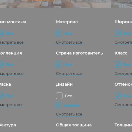
ип монтажа
Материал
Ширин
Все
Все
Все
мотреть все
Смотреть все
Смотрет
Коллекция
Страна изготовитель
Класс
Все
Все
Все
мотреть все
Смотреть все
Смотрет
Фаска
Дизайн
Оттено
Все
Все
Все
мотреть все
Смотрет
Дерево
Смотреть все
актура
Общая толщина
Толщин