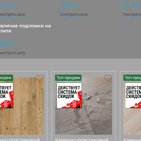
Все
Все
Все
мотреть все
Смотреть все
Смотрет
аличие подложки на
лите
Все
мотреть все
родаж
Топ продаж
Топ пр
нно-пластиковый
Каменно-пластиковый
Каменн