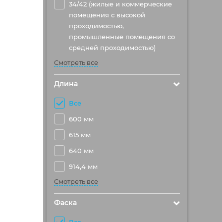
34/42 (жилые и коммерческие
помещения с высокой
проходимостью,
промышленные помещения со
средней проходимостью)
Смотреть все
Длина
Все
600 мм
615 мм
640 мм
914,4 мм
Смотреть все
Фаска