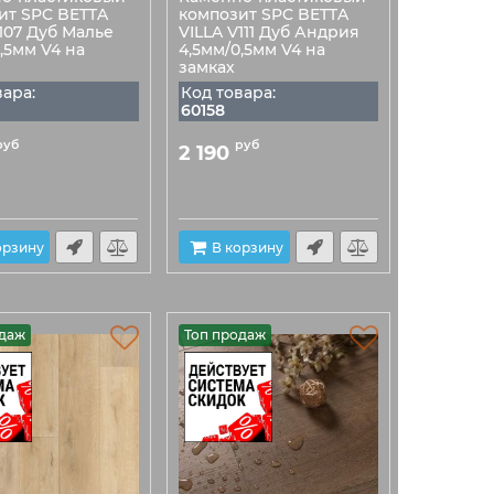
ит SPC BETTA
композит SPC BETTA
107 Дуб Малье
VILLA V111 Дуб Андрия
,5мм V4 на
4,5мм/0,5мм V4 на
замках
вара:
Код товара:
60158
руб
руб
2 190
орзину
В корзину
одаж
Топ продаж