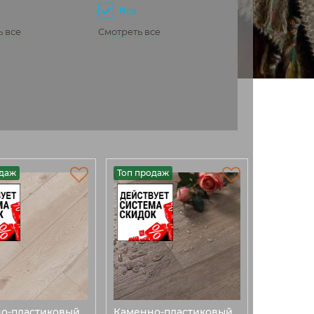
Все
ь все
Смотреть все
одаж
Топ продаж
о-пластиковый
Каменно-пластиковый