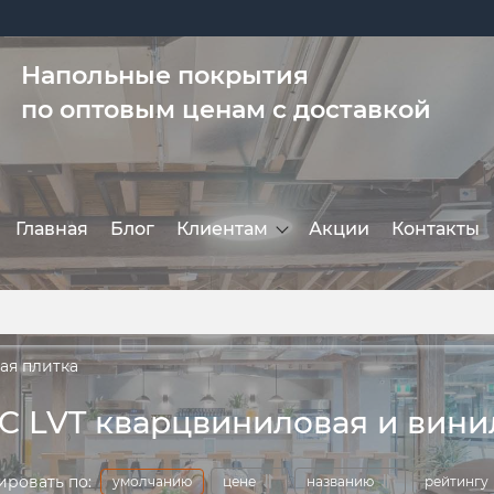
Напольные покрытия
по оптовым ценам с доставкой
Главная
Блог
Клиентам
Акции
Контакты
ая плитка
C LVT кварцвиниловая и вини
ировать по:
умолчанию
цене
названию
рейтингу