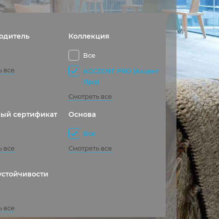
одитель
Коллекция
Все
ь все
ACCZENT PRO (Акцент
Про)
Смотреть все
ый сертификат
Основа
Все
ь все
Смотреть все
устойчивости
ь все