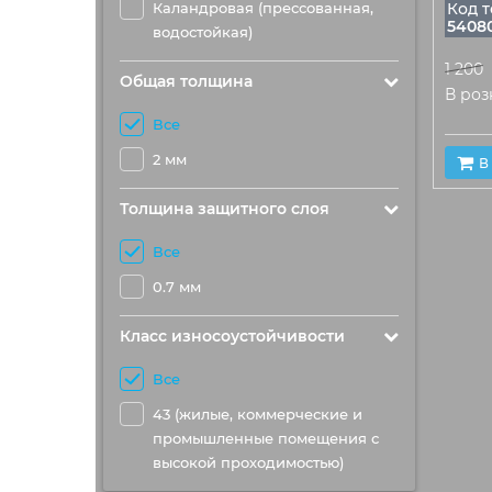
Каландровая (прессованная,
Код т
5408
водостойкая)
1 200
Общая толщина
В роз
Все
2 мм
В
Толщина защитного слоя
Все
0.7 мм
Класс износоустойчивости
Все
43 (жилые, коммерческие и
промышленные помещения с
высокой проходимостью)