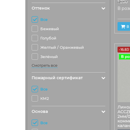
1 200
Оттенок
В роз
Все
В
Бежевый
Голубой
Желтый / Оранжевый
-16.83
Зелёный
Смотреть все
Пожарный сертификат
Все
КМ2
Лино
Основа
ACCZE
2мм/0
комме
Все
кала