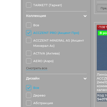
TARKETT (Таркет)
Пре
Коллекция
Все
-7.08 
ACCZENT PRO (Акцент Про)
ACCZENT MINERAL AS (Акцент
Минерал Ас)
ACTIVA (Актива)
AERO (Аэро)
Смотреть все
Лино
Дизайн
ACCZE
2мм/0
комме
Все
кала
Код т
Дерево
5407
Абстракция