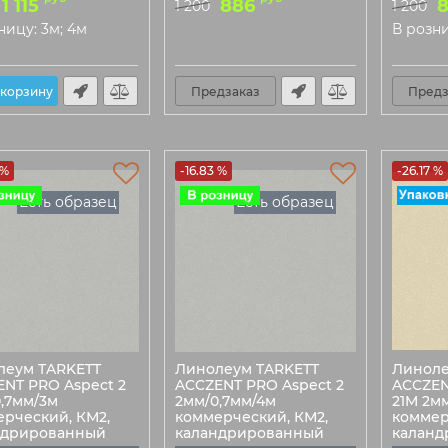
1 115
886
1 200
1 200
ницу: 3м; 4м
В розни
 корзину
Предзаказ
Предз
 %
-16.83 %
-26.17 %
Есть образец
Есть образец
леум TARKETT
Линолеум TARKETT
Линоле
NT PRO Aspect 2
ACCZENT PRO Aspect 2
ACCZEN
,7мм/3м
2мм/0,7мм/4м
21M 2м
рческий, КМ2,
коммерческий, КМ2,
коммер
ндрированный
каландрированный
каланд