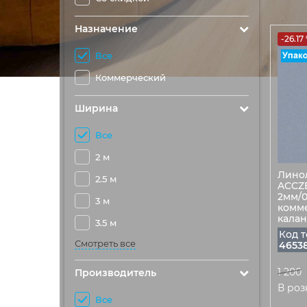
Назначение
-26.17
Все
Коммерческий
Ширина
Все
2 м
Лино
2.5 м
ACCZE
2мм/0
3 м
комме
кала
3.5 м
Код т
Смотреть все
4653
1 200
Производитель
В роз
Все