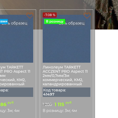
-7.08 %
Есть образец
Есть образец
ум TARKETT
Линолеум TARKETT
T PRO Aspect 11
ACCZENT PRO Aspect 11
7мм
2мм/0,7мм/3м
ческий, КМ2,
коммерческий, КМ2,
рированный
каландрированный
вара:
Код товара:
41497
руб
руб
886
1 115
1 200
цу: 3м; 4м
В розницу: 3м; 4м