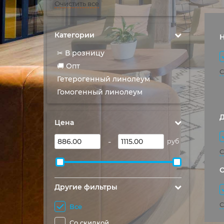
Очистить все
Категории
✂ В розницу
🚚 Опт
С
Гетерогенный линолеум
Гомогенный линолеум
Цена
-
руб
С
Другие фильтры
С
Все
Со скидкой