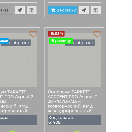
аказ
В корзину
-16.83 %
Есть образец
Есть образец
ум TARKETT
Линолеум TARKETT
T PRO Aspect 2
ACCZENT PRO Aspect 2
7мм
2мм/0,7мм/3,5м
ческий, КМ2,
коммерческий, КМ2,
рированный
каландрированный
вара:
Код товара:
61409
руб
руб