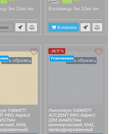
886
998
1 200
цу: 3м; 3,5м; 4м
В розницу: 3м; 3,5м; 4м
аказ
В корзину
-26.17 %
Есть образец
Есть образец
ум TARKETT
Линолеум TARKETT
T PRO Aspect
ACCZENT PRO Aspect
м/0,7мм
22M 2мм/0,7мм
еский, КМ2,
коммерческий, КМ2,
рированный
каландрированный