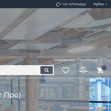
Чат WhatsApp
Рубли
Уважаемые Покупатели! Запросите 
0
 Про)