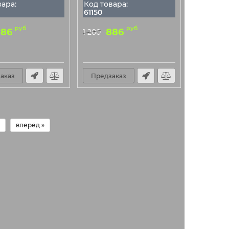
вара:
Код товара:
61150
руб
руб
886
886
1 200
аказ
Предзаказ
вперёд »