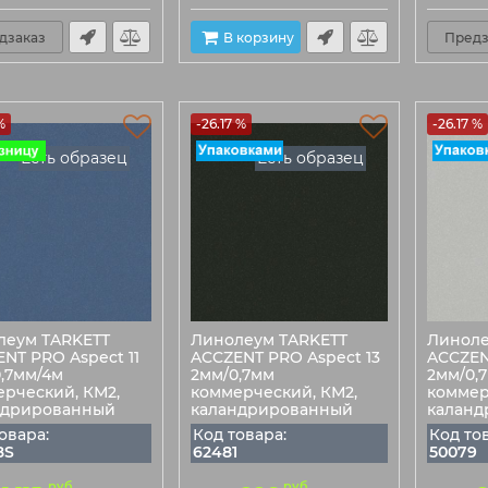
дзаказ
В корзину
Предз
%
-26.17 %
-26.17 %
Есть образец
Есть образец
леум TARKETT
Линолеум TARKETT
Линоле
NT PRO Aspect 11
ACCZENT PRO Aspect 13
ACCZEN
,7мм/4м
2мм/0,7мм
2мм/0,
рческий, КМ2,
коммерческий, КМ2,
коммер
ндрированный
каландрированный
каланд
овара:
Код товара:
Код то
8S
62481
50079
руб
руб