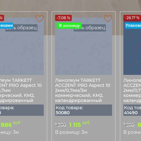
 %
-7.08 %
-26.17 %
Есть образец
Есть образец
леум TARKETT
Линолеум TARKETT
Линоле
NT PRO Aspect 10
ACCZENT PRO Aspect 10
ACCZEN
,7мм
2мм/0,7мм/3м
2мм/0,
рческий, КМ2,
коммерческий, КМ2,
коммер
ндрированный
каландрированный
каланд
овара:
Код товара:
Код то
8
50080
41490
руб
руб
886
1 115
1 200
1 200
ницу: 3м
В розницу: 3м
В розни