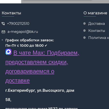
Контакты
О магазине
+79002112510
Доставка
Контакты
a-megapol@bk.ru
Политика 
График обработки заявок:
Пн-Пт с 10:00 до 18:00
✔
В чате Max: Подбираем,
предоставляем скидки,
договариваемся о
доставке
г.Екатеринбург, ул.Высоцкого, дом
58,
посещение шоу-рума №32 по записи.