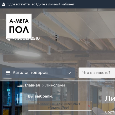
Здравствуйте,
войдите в личный кабинет
+79002112510
Каталог товаров
Главная
Линолеум
Вы выбрали:
Ли
Коллекция:
ACCZENT PRO
(Акцент Про)
Сорт