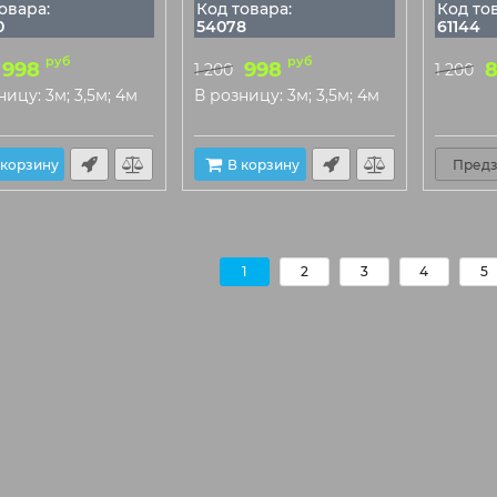
овара:
Код товара:
Код то
0
54078
61144
руб
руб
998
998
1 200
1 200
ницу: 3м; 3,5м; 4м
В розницу: 3м; 3,5м; 4м
 корзину
В корзину
Предз
1
2
3
4
5