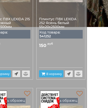
с ПВХ LEXIDA 215
Плинтус ПВХ LEXIDA
ежный
252 Ясень белый
2500мм
55х20х2500мм
вара:
Код товара:
541252
б
руб
150
орзину
В корзину
Есть образец
Есть образец