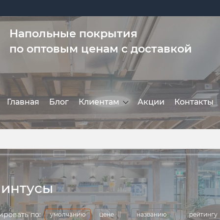
Напольные покрытия
по оптовым ценам с доставкой
Главная
Блог
Клиентам
Акции
Контакты
интусы
ировать по:
умолчанию
цене
названию
рейтингу