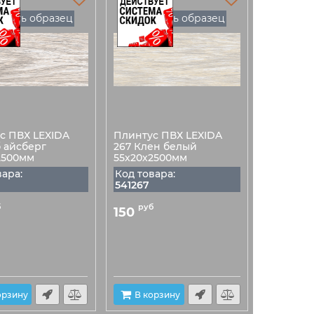
Есть образец
Есть образец
с ПВХ LEXIDA
Плинтус ПВХ LEXIDA
б айсберг
267 Клен белый
2500мм
55х20х2500мм
вара:
Код товара:
541267
б
руб
150
орзину
В корзину