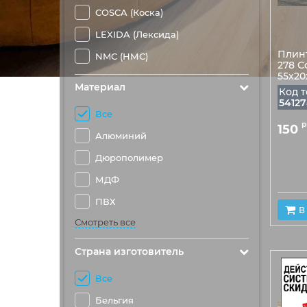
COSCA (Коска)
LEXIDA (Лексида)
Плин
NMC (НМС)
278 С
55х2
Материал
Код т
54127
Все
р
150
Алюминий
Дюрополимер
МДФ
ПВХ
В
Смотреть все
Страна изготовитель
Все
Бельгия