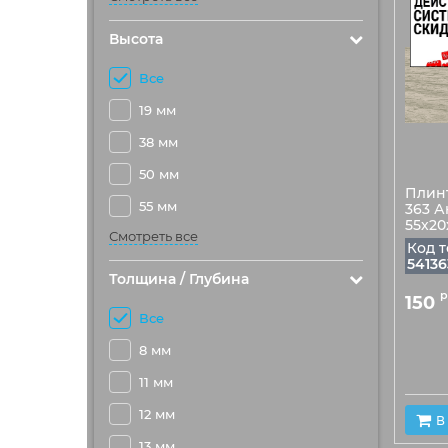
Высота
Все
19 мм
38 мм
50 мм
Плин
55 мм
363 А
55х2
Смотреть все
Код т
54136
Толщина / Глубина
р
150
Все
8 мм
11 мм
12 мм
В
13 мм