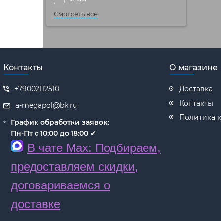
Смотреть все
Контакты
О магазине
+79002112510
Доставка
Контакты
a-megapol@bk.ru
Политика 
График обработки заявок:
Пн-Пт с 10:00 до 18:00
✔
В чате Max: Подбираем,
предоставляем скидки,
договариваемся о
доставке