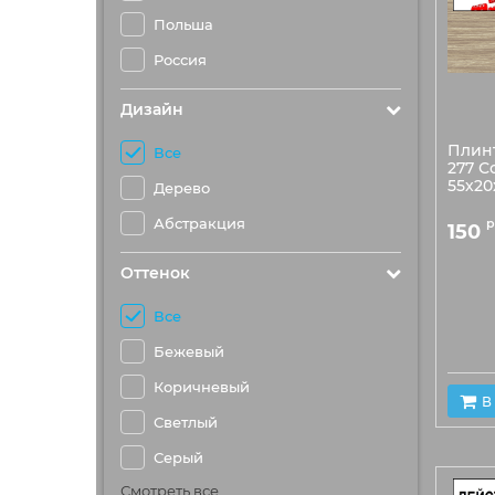
Польша
Россия
Дизайн
Плин
Все
277 С
55х2
Дерево
Абстракция
р
150
Оттенок
Все
Бежевый
Коричневый
В
Светлый
Серый
Смотреть все