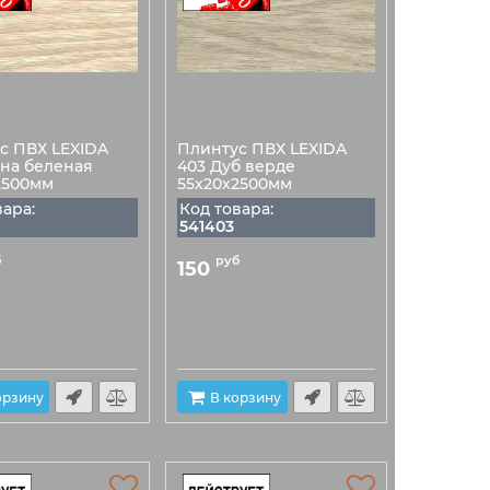
с ПВХ LEXIDA
Плинтус ПВХ LEXIDA
сна беленая
403 Дуб верде
2500мм
55х20х2500мм
вара:
Код товара:
541403
б
руб
150
орзину
В корзину