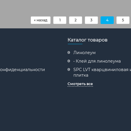
« назад
1
2
3
4
5
Каталог товаров
Линолеум
• Клей для линолеума
конфиденциальности
SPC LVT кварцвиниловая 
плитка
Смотреть все