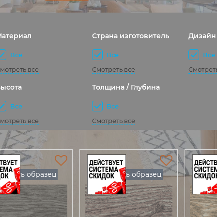
Материал
Страна изготовитель
Дизайн
Все
Все
Все
мотреть все
Смотреть все
Смотрет
ысота
Толщина / Глубина
Все
Все
мотреть все
Смотреть все
Есть образец
Есть образец