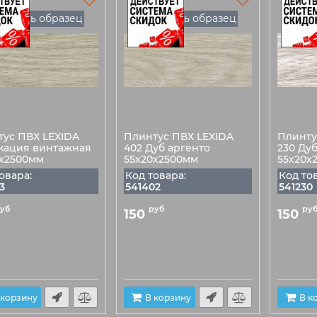
Есть образец
Есть образец
тус ПВХ LEXIDA
Плинтус ПВХ LEXIDA
Плинту
кация винтажная
402 Дуб аргенто
230 Ду
0х2500мм
55х20х2500мм
55х20х
овара:
Код товара:
Код то
3
541402
541230
уб
руб
ру
150
150
 корзину
В корзину
В к