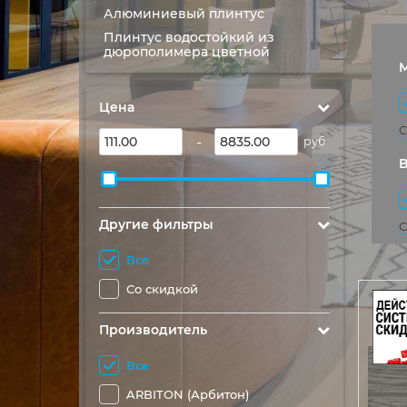
Алюминиевый плинтус
Плинтус водостойкий из
дюрополимера цветной
Цена
С
-
руб
В
Другие фильтры
С
Все
Со скидкой
Производитель
Все
ARBITON (Арбитон)