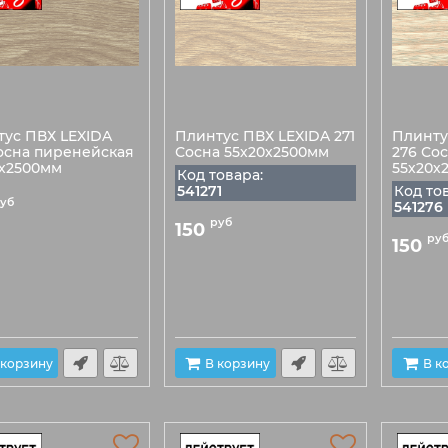
тус ПВХ LEXIDA
Плинтус ПВХ LEXIDA 271
Плинту
осна пиренейская
Сосна 55х20х2500мм
276 Со
0х2500мм
55х20х
Код товара:
541271
Код то
уб
541276
руб
150
ру
150
 корзину
В корзину
В к