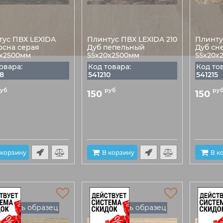
тус ПВХ LEXIDA
Плинтус ПВХ LEXIDA 210
Плинту
осна серая
Дуб пепельный
Дуб сн
0х2500мм
55х20х2500мм
55х20х
овара:
Код товара:
Код то
8
541210
541215
уб
руб
ру
150
150
 корзину
В корзину
В к
Есть образец
Есть образец