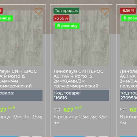
%
Топ продаж
-6.56 %
-6.56 %
леум СИНТЕРОС
Линолеум СИНТЕРОС
Линол
A R Porto 15
ACTIVA R Porto 15
ACTIVA 
,4мм/4м
2мм/0,4мм/3м
2мм/0,
коммерческий
полукоммерческий
полуко
овара:
Код товара:
Код то
116616
230958
руб
руб
27
627
62
671
671
ицу: 2,5м; 3м; 3,5м;
В розницу: 2,5м; 3м; 3,5м;
В розниц
4м
4м