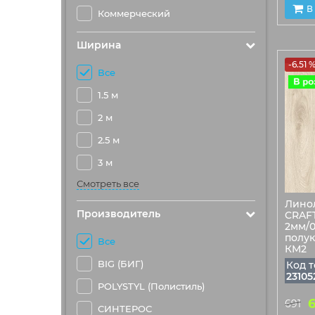
В
Коммерческий
Ширина
-6.51 
Все
1.5 м
2 м
2.5 м
3 м
Смотреть все
Лино
Производитель
CRAFT
2мм/0
полу
Все
КМ2
BIG (БИГ)
Код т
23105
POLYSTYL (Полистиль)
691
СИНТЕРОС