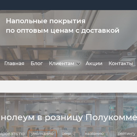
Напольные покрытия
по оптовым ценам с доставкой
Главная
Блог
Клиентам
Акции
Контакты
нолеум в розницу Полукомм
ировать по:
умолчанию
цене
названию
рейтингу