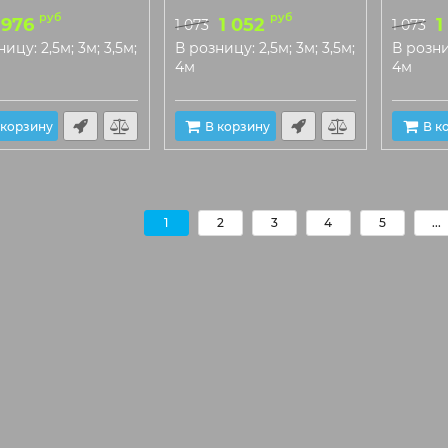
руб
руб
976
1 052
1
1 073
1 073
ицу: 2,5м; 3м; 3,5м;
В розницу: 2,5м; 3м; 3,5м;
В розниц
4м
4м
 корзину
В корзину
В к
1
2
3
4
5
...