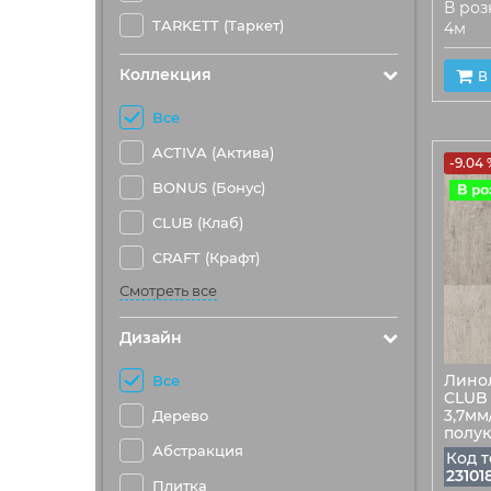
В розн
TARKETT (Таркет)
4м
Коллекция
В
Все
ACTIVA (Актива)
-9.04 
BONUS (Бонус)
CLUB (Клаб)
CRAFT (Крафт)
Смотреть все
Дизайн
Лино
Все
CLUB 
3,7мм
Дерево
полу
Абстракция
Код т
23101
Плитка