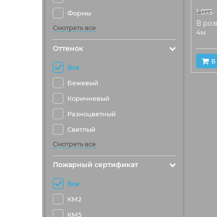
1 073
Формы
В розн
Смотреть все
4м
Оттенок
В
Все
Бежевый
Коричневый
Разноцветный
Светлый
Смотреть все
Пожарный сертификат
Все
КМ2
КМ5