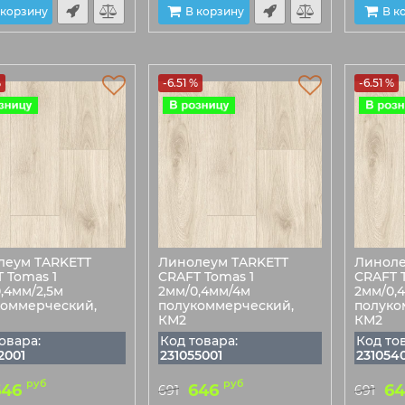
 корзину
В корзину
В к
%
-6.51 %
-6.51 %
леум TARKETT
Линолеум TARKETT
Линоле
 Tomas 1
CRAFT Tomas 1
CRAFT 
,4мм/2,5м
2мм/0,4мм/4м
2мм/0,
коммерческий,
полукоммерческий,
полуко
КМ2
КМ2
овара:
Код товара:
Код то
2001
231055001
231054
руб
руб
646
646
64
691
691