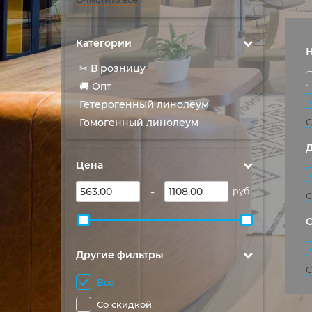
Категории
✂ В розницу
🚚 Опт
Гетерогенный линолеум
Гомогенный линолеум
С
Цена
-
руб
С
Другие фильтры
С
Все
Со скидкой