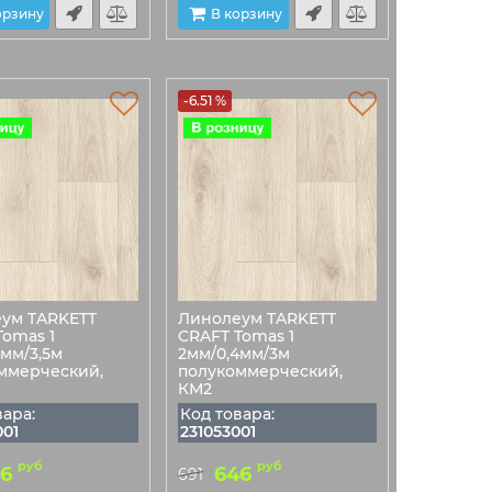
орзину
В корзину
-6.51 %
ум TARKETT
Линолеум TARKETT
Tomas 1
CRAFT Tomas 1
4мм/3,5м
2мм/0,4мм/3м
ммерческий,
полукоммерческий,
КМ2
вара:
Код товара:
001
231053001
руб
руб
6
646
691