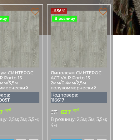
-6.56 %
еум СИНТЕРОС
Линолеум СИНТЕРОС
R Porto 15
ACTIVA R Porto 15
4мм/3,5м
2мм/0,4мм/2,5м
ммерческий
полукоммерческий
вара:
Код товара:
005T
116617
руб
руб
7
627
671
у: 2,5м; 3м; 3,5м;
В розницу: 2,5м; 3м; 3,5м;
4м