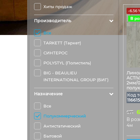
Хиты продаж
-6.56 
Производитель
Все
TARKETT (Таркет)
СИНТЕРОС
POLYSTYL (Полистиль)
Лино
BIG - BEAULIEU
ACTIV
INTERNATIONAL GROUP (БИГ)
2мм/0
полу
Назначение
Код т
116615
Все
6
671
Полукоммерческий
В розн
4м
Антистатический
Бытовой