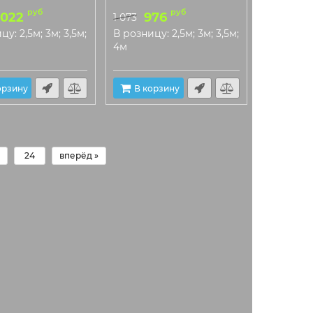
руб
руб
 022
976
1 073
у: 2,5м; 3м; 3,5м;
В розницу: 2,5м; 3м; 3,5м;
4м
орзину
В корзину
24
вперёд »