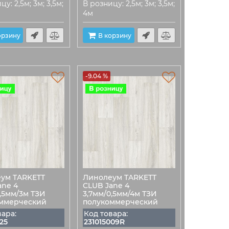
у: 2,5м; 3м; 3,5м;
В розницу: 2,5м; 3м; 3,5м;
4м
орзину
В корзину
-9.04 %
ум TARKETT
Линолеум TARKETT
ane 4
CLUB Jane 4
0,5мм/3м ТЗИ
3,7мм/0,5мм/4м ТЗИ
ммерческий
полукоммерческий
вара:
Код товара:
25
231015009R