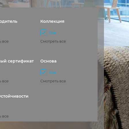
одитель
Коллекция
Все
ь все
Смотреть все
ый сертификат
Основа
Все
ь все
Смотреть все
устойчивости
ь все