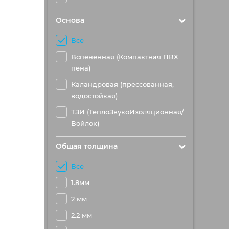
Основа
Все
Вспененная (Компактная ПВХ
пена)
Каландровая (прессованная,
водостойкая)
ТЗИ (ТеплоЗвукоИзоляционная/
Войлок)
Общая толщина
Все
1.8мм
2 мм
2.2 мм