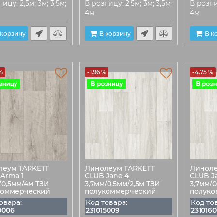
ицу: 2,5м; 3м; 3,5м;
В розницу: 2,5м; 3м; 3,5м;
В розниц
4м
4м
 корзину
В корзину
В к
%
-1.96 %
-4.75 %
леум TARKETT
Линолеум TARKETT
Линоле
Arma 1
CLUB Jane 4
CLUB J
/0,5мм/4м ТЗИ
3,7мм/0,5мм/2,5м ТЗИ
3,7мм/
коммерческий
полукоммерческий
полуко
овара:
Код товара:
Код то
8006
231015009
2310160