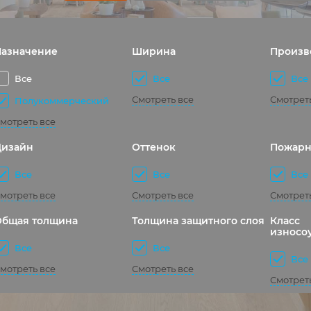
Назначение
Ширина
Произв
Все
Все
Все
Смотреть все
Смотрет
Полукоммерческий
мотреть все
Дизайн
Оттенок
Пожарн
Все
Все
Все
мотреть все
Смотреть все
Смотрет
Общая толщина
Толщина защитного слоя
Класс
износо
Все
Все
Все
мотреть все
Смотреть все
Смотрет