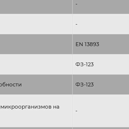
-
-
EN 13893
ФЗ-123
обности
ФЗ-123
 микроорганизмов на
-