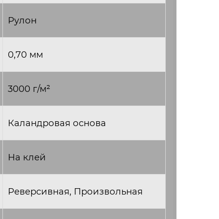
Рулон
0,70 мм
3000 г/м²
Каландровая основа
На клей
Реверсивная, Произвольная