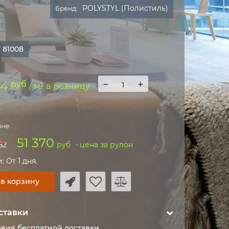
POLYSTYL (Полистиль)
Бренд:
:
81008
−
+
24
руб
/ м² в розницу
м
оне
51 370
62
руб
- цена за рулон
 От 1 дня.
 в корзину
ставки
овия бесплатной доставки,