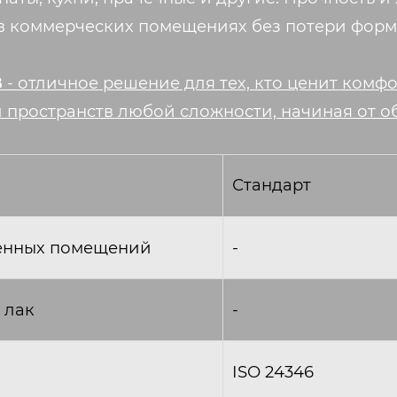
в коммерческих помещениях без потери форм
B
- отличное решение для тех, кто ценит комф
и пространств любой сложности, начиная от 
Стандарт
енных помещений
-
 лак
-
ISO 24346