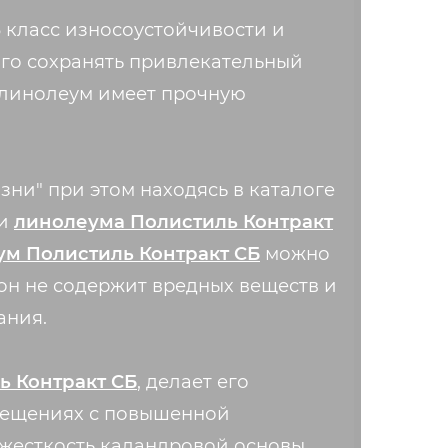
 класс износоустойчивости и
лго сохранять привлекательный
 линолеум имеет прочную
ни" при этом находясь в каталоге
ти
линолеума Полистиль Контракт
м Полистиль Контракт СБ
можно
 он не содержит вредных веществ и
ания.
ь Контракт СБ
, делает его
омещениях с повышенной
и жесткость каландровой основы