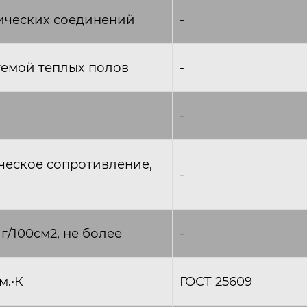
мических соединений
-
темой теплых полов
-
-
ческое cопротивление,
-
/100см2, не более
-
м.•К
ГОСТ 25609