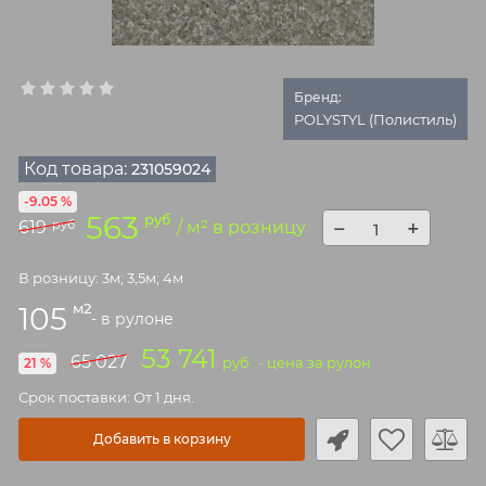
Бренд:
POLYSTYL (Полистиль)
Код товара:
231059024
-9.05 %
563
руб
−
+
619
руб
/ м² в розницу
В розницу: 3м; 3,5м; 4м
м2
105
- в рулоне
53 741
65 027
руб
- цена за рулон
21 %
Срок поставки: От 1 дня.
Добавить в корзину