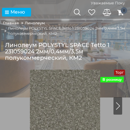
Уважаемые Покупате
0
Меню
Главная
Линолеум
Линолеум POLYSTYL SPACE Tetto 1 231059024 2мм/0,4мм/3,5м
полукоммерческий, КМ2
Линолеум POLYSTYL SPACE Tetto 1
231059024 2мм/0,4мм/3,5м
полукоммерческий, КМ2
Торг