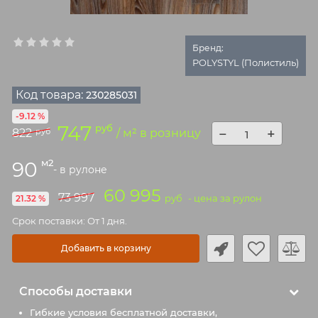
Бренд:
POLYSTYL (Полистиль)
Код товара:
230285031
-9.12 %
747
руб
−
+
822
руб
/ м² в розницу
м2
90
- в рулоне
60 995
73 997
руб
- цена за рулон
21.32 %
Срок поставки: От 1 дня.
Добавить в корзину
Способы доставки
Гибкие условия бесплатной доставки,