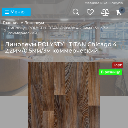
Уважаемые Покупатели!
0
Меню
Главная
Линолеум
Линолеум POLYSTYL TITAN Chicago 4 2,2мм/0,5мм/3м
коммерческий
Линолеум POLYSTYL TITAN Chicago 4
2,2мм/0,5мм/3м коммерческий
Торг