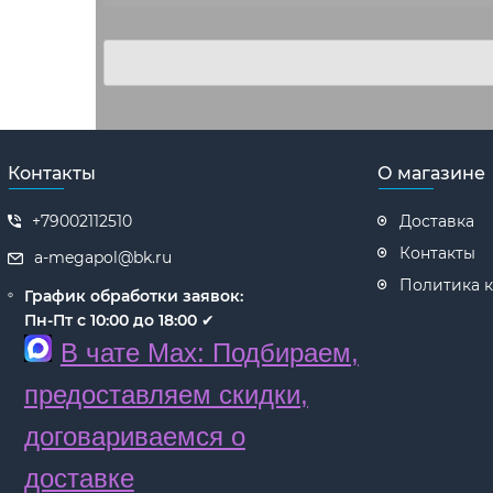
Контакты
О магазине
+79002112510
Доставка
Контакты
a-megapol@bk.ru
Политика 
График обработки заявок:
Пн-Пт с 10:00 до 18:00
✔
В чате Max: Подбираем,
предоставляем скидки,
договариваемся о
доставке