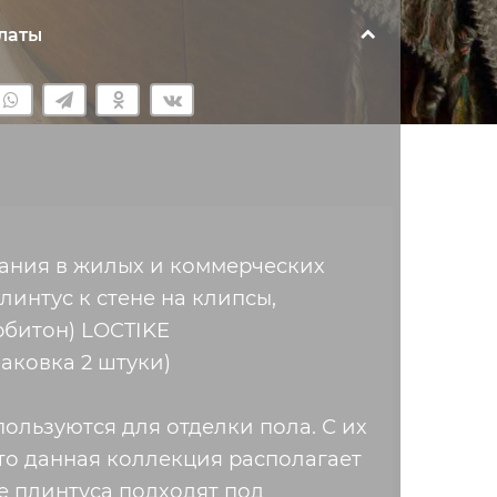
латы
вания в жилых и коммерческих
интус к стене на клипсы,
рбитон) LOCTIKE
паковка 2 штуки)
пользуются для отделки пола. С их
то данная коллекция располагает
е плинтуса подходят под