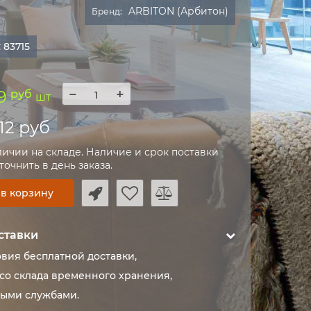
ARBITON (Арбитон)
Бренд:
:
83715
−
+
9
руб
шт
312 руб
личии на складе. Наличие и срок поставки
очнить в день заказа.
 в корзину
ставки
овия бесплатной доставки,
со склада временного хранения,
ыми службами.