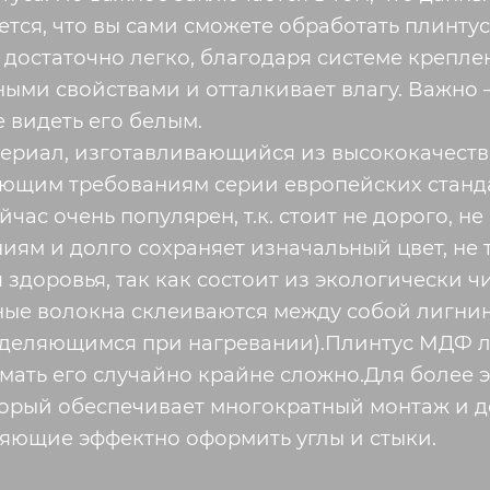
тся, что вы сами сможете обработать плинтус
остаточно легко, благодаря системе креплени
ми свойствами и отталкивает влагу. Важно –
е видеть его белым.
ериал, изготавливающийся из высококачеств
ющим требованиям серии европейских станда
ас очень популярен, т.к. стоит не дорого, н
ниям и долго сохраняет изначальный цвет, не 
здоровья, так как состоит из экологически ч
ые волокна склеиваются между собой лигнин
ыделяющимся при нагревании).Плинтус МДФ ле
омать его случайно крайне сложно.Для более 
торый обеспечивает многократный монтаж и д
яющие эффектно оформить углы и стыки.