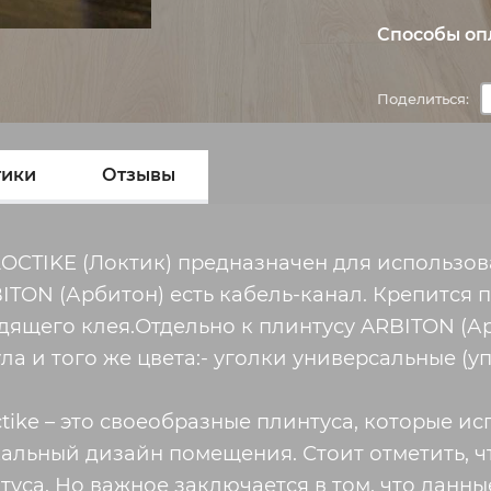
Способы оп
Поделиться:
тики
Отзывы
OCTIKE (Локтик) предназначен для использо
ON (Арбитон) есть кабель-канал. Крепится пл
дящего клея.Отдельно к плинтусу ARBITON (А
ла и того же цвета:- уголки универсальные (у
tike – это своеобразные плинтуса, которые ис
альный дизайн помещения. Стоит отметить, ч
са. Но важное заключается в том, что данны