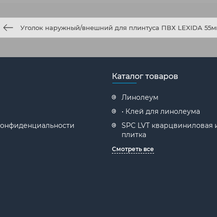
Уголок наружный/внешний для плинтуса ПВХ LEXIDA 55
Каталог товаров
Линолеум
• Клей для линолеума
конфиденциальности
SPC LVT кварцвиниловая 
плитка
Смотреть все