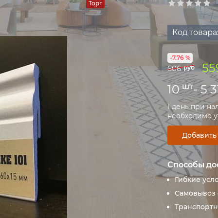
Торг
Код товара
-7.76 %
55
606
руб
шт
10
- 5 
1 день при на
необходимо ут
Добавить
Способы до
Гибкие усл
Самовывоз 
Транспортн