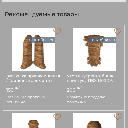
Рекомендуемые товары
Есть образец
Есть образец
Заглушка правая и левая
Угол внутренний для
/ Торцевые элементы
плинтуса ПВХ LEXIDA
для плинтуса ПВХ LEXIDA
55мм
руб
руб
55мм
150
200
Код товара:
Код товара:
54141
Возможна продажа
Возможна продажа
54143
поштучно.
поштучно.