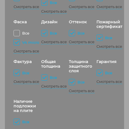
Все
Смотреть все
Смотреть все
Смотреть все
Смотреть все
Фаска
Дизайн
Оттенок
Пожарный
сертификат
Все
Все
Все
Все
Смотреть все
Смотреть все
V4 micro
Смотреть все
Смотреть все
Фактура
Общая
Толщина
Гарантия
толщина
защитного
слоя
Все
Все
Все
Смотреть все
Смотреть все
Все
Смотреть все
Смотреть все
Наличие
подложки
на плите
Все