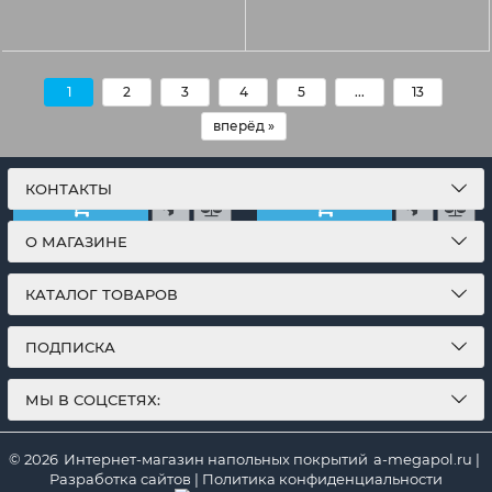
61392
61391
1
2
3
4
5
...
13
вперёд »
КОНТАКТЫ
О МАГАЗИНЕ
КАТАЛОГ ТОВАРОВ
ПОДПИСКА
МЫ В СОЦСЕТЯХ:
© 2026
Интернет-магазин напольных покрытий
a-megapol.ru
|
Разработка сайтов
|
Политика конфиденциальности