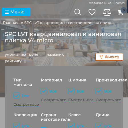
Уважаемые Покупател
0
Меню
Главная
SPC LVT кварцвиниловая и виниловая плитка
SPC LVT кварцвиниловая и виниловая
плитка V4 micro
умолчанию
цене
названию
Фильтр
рейтингу
Тип
Материал
Ширина
Производител
монтажа
Все
Все
Все
Все
Смотреть все
Смотреть все
Смотреть все
Смотреть все
Коллекция
Страна
Класс
Длина
изготовитель
Все
Все
Все