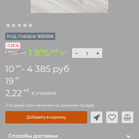
Код товара:
95025K
-1.15 %
1 975
руб
−
+
1 998
руб
шт
шт
10
- 4 385 руб
кг
19
м2
2,22
- в упаковке
7-14 дней при наличии на дальнем складе
Добавить в корзину
Способы доставки