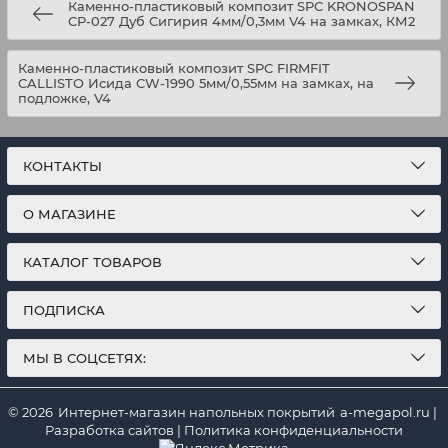
Каменно-пластиковый композит SPC KRONOSPAN
CP-027 Дуб Сигирия 4мм/0,3мм V4 на замках, КМ2
Каменно-пластиковый композит SPC FIRMFIT
CALLISTO Исида CW-1990 5мм/0,55мм на замках, на
подложке, V4
КОНТАКТЫ
О МАГАЗИНЕ
КАТАЛОГ ТОВАРОВ
ПОДПИСКА
МЫ В СОЦСЕТЯХ:
© 2026
Интернет-магазин напольных покрытий
a-megapol.ru
|
Разработка сайтов
|
Политика конфиденциальности