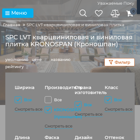
Уважаемые Покупател
0
Меню
Главная
SPC LVT кварцвиниловая и виниловая плитка
SPC LVT кварцвиниловая и виниловая
плитка KRONOSPAN (Кроношпан)
умолчанию
цене
названию
Фильтр
рейтингу
Ширина
Производитель
Страна
Класс
изготовитель
Все
Все
Все
Все
Смотреть все
Смотреть все
KRONOSPAN
Смотреть все
(Кроношпан)
Смотреть все
Длина
Фаска
Дизайн
Оттенок