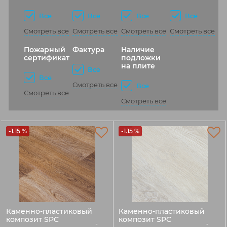
Все
Все
Все
Все
Смотреть все
Смотреть все
Смотреть все
Смотреть все
Пожарный
Фактура
Наличие
сертификат
подложки
на плите
Все
Все
Смотреть все
Все
Смотреть все
Смотреть все
-1.15 %
-1.15 %
Каменно-пластиковый
Каменно-пластиковый
композит SPC
композит SPC