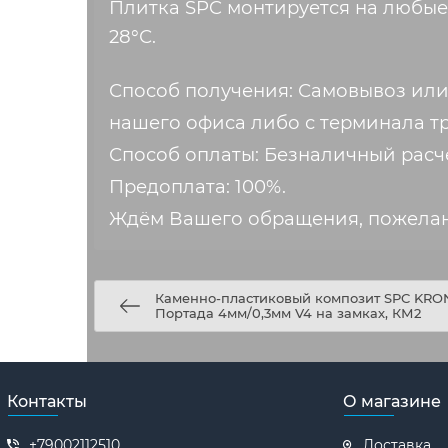
Плитка SPC монтируется на любые
28°С.
Способ получения: Самовывоз или
нашего офиса либо с терминала т
Способ оплаты: Безналичный расч
Предоплата: 100%.
Ждём Вашего обращения, пожела
Каменно-пластиковый композит SPC KRO
Портада 4мм/0,3мм V4 на замках, КМ2
Контакты
О магазине
+79002112510
Доставка