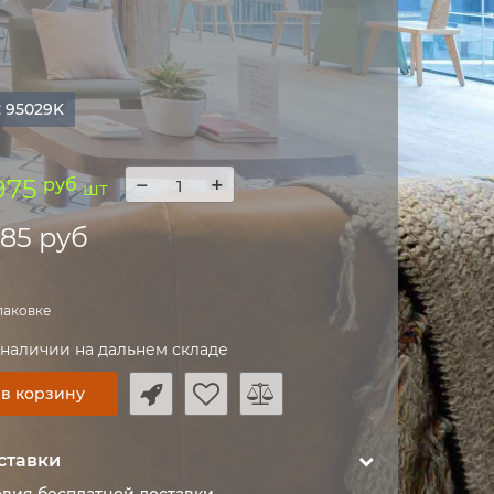
:
95029K
−
+
975
руб
шт
385 руб
упаковке
 наличии на дальнем складе
 в корзину
ставки