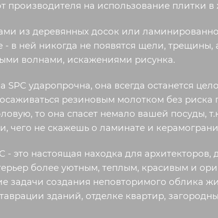
от производителя на использование плитки в
ами из деревянных досок или ламинированног
- в ней никогда не появятся щели, трещины, 
ыми волнами, искажениями рисунка.
 SPC ударопрочна, она всегда останется целой
 осаживаться резиновым молотком без риска 
ловую, то она спасет немало вашей посуды, т.
, чего не скажешь о ламинате и керамограни
- это настоящая находка для архитекторов, ди
терьер более уютным, теплым, красивым и ор
ие задачи создания неповторимого облика ж
ставрации зданий, отделке квартир, загородн