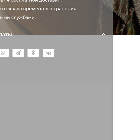
овия бесплатной доставки,
со склада временного хранения,
ыми службами.
латы