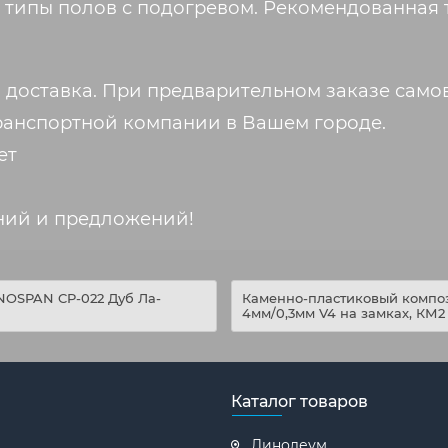
 типы полов с подогревом. Рекомендованная 
 доставка. При предварительном заказе само
ранспортной компании в Вашем городе.
ет
ний и предложений!
NOSPAN CP-022 Дуб Ла-
Каменно-пластиковый компо
4мм/0,3мм V4 на замках, КМ2
Каталог товаров
Линолеум