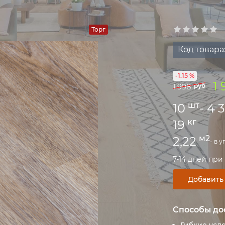
Торг
Код товара
-1.15 %
1 
1 998
руб
шт
10
- 4 
кг
19
м2
2,22
- в 
7-14 дней при
Добавить
Способы до