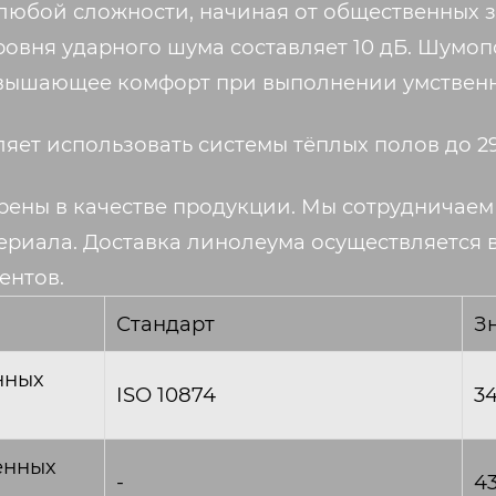
 любой сложности, начиная от общественных 
овня ударного шума составляет 10 дБ. Шумоп
овышающее комфорт при выполнении умственн
яет использовать системы тёплых полов до 2
ерены в качестве продукции. Мы сотрудничаем
ериала. Доставка линолеума осуществляется в
ентов.
Стандарт
З
нных
ISO 10874
3
енных
-
4