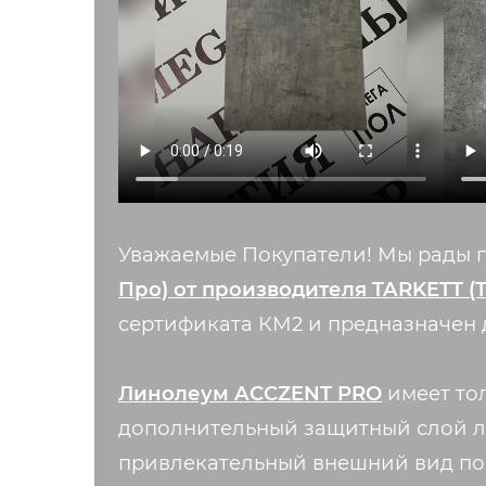
Уважаемые Покупатели! Мы рады 
Про) от производителя TARKETT (Т
сертификата КМ2 и предназначен
Линолеум ACCZENT PRO
имеет тол
дополнительный защитный слой ла
привлекательный внешний вид пок