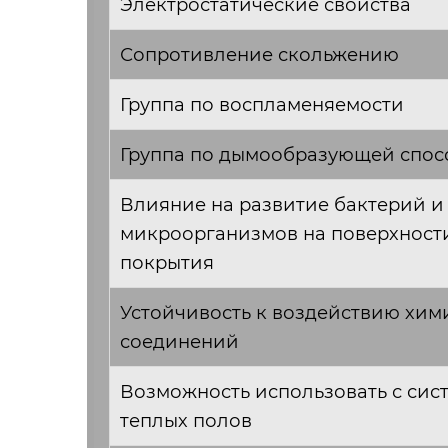
Электростатические свойства
Сопротивление скольжению
Группа по воспламеняемости
Группа по дымообразующей спос
Влияние на развитие бактерий и
микроорганизмов на поверхност
покрытия
Устойчивость к воздействию хим
соединений
Возможность использовать с сис
теплых полов