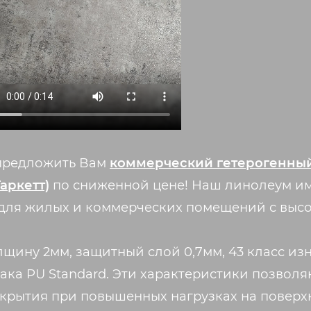
предложить Вам
коммерческий гетерогенный
аркетт)
по сниженной цене! Наш линолеум им
 для жилых и коммерческих помещений с выс
щину 2мм, защитный слой 0,7мм, 43 класс из
ка PU Standard. Эти характеристики позволя
рытия при повышенных нагрузках на поверхн