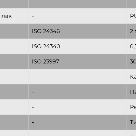
 лак
-
P
ISO 24346
2
ISO 24340
0
ISO 23997
30
-
К
-
Н
-
Р
-
Т