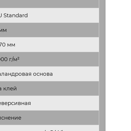
U Standard
 мм
,70 мм
00 г/м²
аландровая основа
а клей
еверсивная
иснение