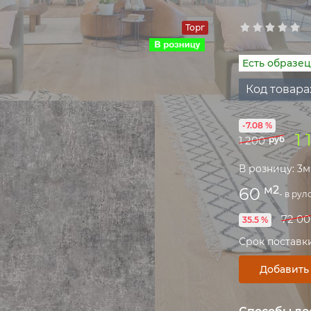
Торг
Есть образец
Код товара
-7.08 %
1 
1 200
руб
В розницу: 3м
м2
60
- в рул
72 00
35.5 %
Срок поставки:
Добавить