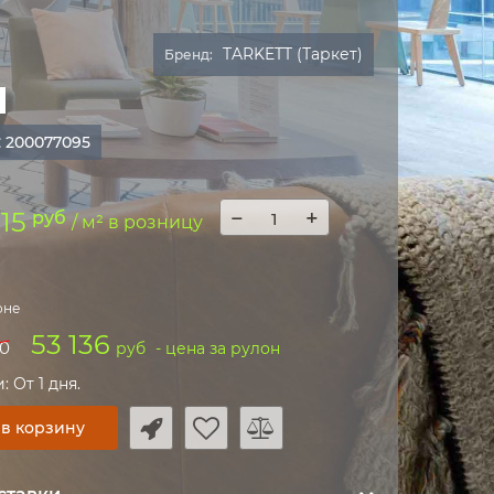
TARKETT (Таркет)
Бренд:
:
200077095
−
+
115
руб
/ м² в розницу
оне
53 136
0
руб
- цена за рулон
 От 1 дня.
 в корзину