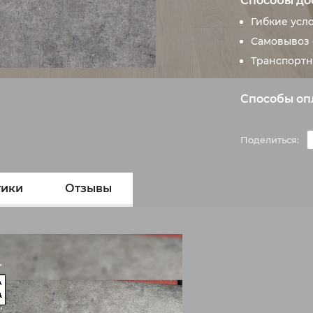
Способы до
Гибкие усл
Самовывоз 
Транспортн
Способы оп
Поделиться:
тики
Отзывы