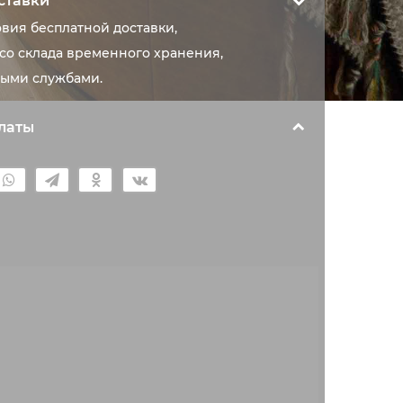
ставки
овия бесплатной доставки,
со склада временного хранения,
ыми службами.
латы