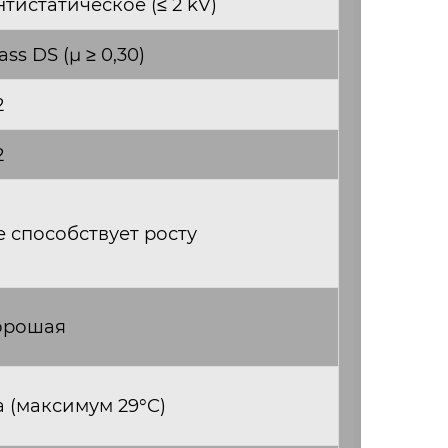
тистатическое (≤ 2 kV)
ass DS (µ ≥ 0,30)
2
2
е способствует росту
орошая
а (максимум 29°C)