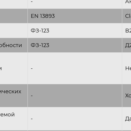
-
Ан
EN 13893
Cl
ФЗ-123
В
обности
ФЗ-123
Д
и
-
Н
ических
-
Х
темой
-
Д